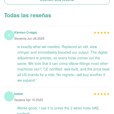
Todas las reseñas
★★★★★
★★★★★
Klemen Crnigoj
K
Slovenia Jun 26.2025
is exactly what we needed. Replaced an old, slow
crimper and immediately boosted our output. The digital
adjustment is precise, so every hose comes out the
same. We love that it can crimp elbow fittings most other
machines can’t. CE certified, well-built, and the price beat
all US brands by a mile. No regrets—will buy another if
we expand.”
★★★★★
★★★★★
kaisar
Guyana Apr 10.2025
Works good, I use it to press the 2 wires hose SAE,
perfect!