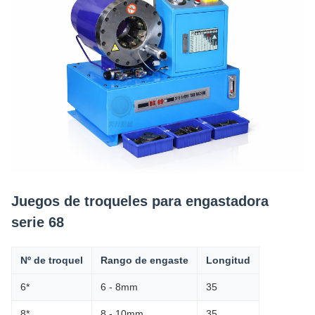
Juegos de troqueles para engastadora
serie 68
Nº de troquel
Rango de engaste
Longitud
6*
6 - 8mm
35
8*
8 - 10mm
35