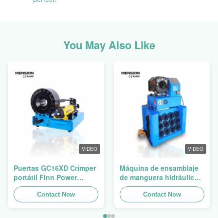
You May Also Like
VIDEO
VIDEO
Puertas GC16XD Crimper
Máquina de ensamblaje
portátil Finn Power
de manguera hidráulica
P16HP Crimper de cable
Máquina de encrucijado
hidráulico manual para la
Contact Now
de manguera manguera
Contact Now
venta
prensa Finn Power
Swager