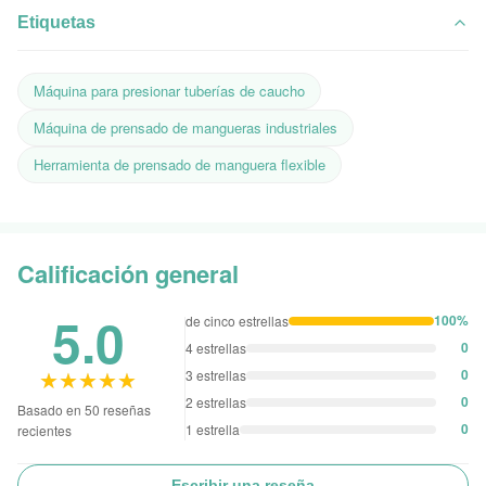
Etiquetas
Máquina para presionar tuberías de caucho
Máquina de prensado de mangueras industriales
Herramienta de prensado de manguera flexible
Calificación general
5.0
100%
de cinco estrellas
0
4 estrellas
★★★★★
★★★★★
0
3 estrellas
0
2 estrellas
Basado en 50 reseñas
0
1 estrella
recientes
Escribir una reseña