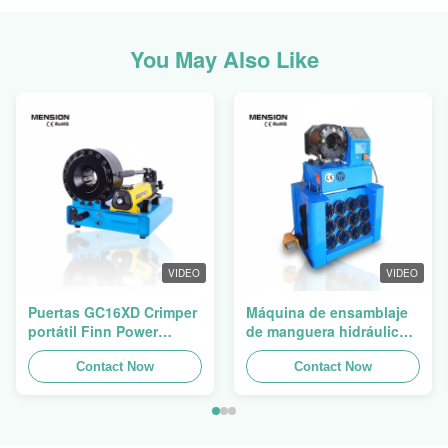
You May Also Like
VIDEO
VIDEO
Puertas GC16XD Crimper
Máquina de ensamblaje
portátil Finn Power
de manguera hidráulica
P16HP Crimper de cable
Máquina de encrucijado
hidráulico manual para la
Contact Now
de manguera manguera
Contact Now
venta
prensa Finn Power
Swager