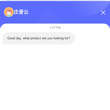
庄胥云
7:47 PM
Adjunte archivos
Good day, what product are you looking for?
Seleccionar archivos
Puedes subir hasta 5 archivos y cada archivo con un tamaño máximo
de 10 MB
Enviar
En casa
Productos
Los vídeos
Sobre nosotros
Recorrido por la fábrica
Control de calidad
Contacta con nosotros
Preguntas frecuentes