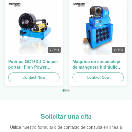
VIDEO
VIDEO
Puertas GC16XD Crimper
Máquina de ensamblaje
portátil Finn Power
de manguera hidráulica
P16HP Crimper de cable
Máquina de encrucijado
hidráulico manual para la
Contact Now
de manguera manguera
Contact Now
venta
prensa Finn Power
Swager
Solicitar una cita
Utilice nuestro formulario de contacto de consulta en línea a