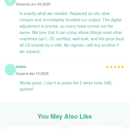
K
Slovenia Jun 26.2025
is exactly what we needed. Replaced an old, slow
crimper and immediately boosted our output. The digital
adjustment is precise, so every hose comes out the
same. We love that it can crimp elbow fittings most other
machines can’t. CE certified, well-built, and the price beat
all US brands by a mile. No regrets—will buy another if
we expand.”
★★★★★
★★★★★
kaisar
Guyana Apr 10.2025
Works good, I use it to press the 2 wires hose SAE,
perfect!
You May Also Like