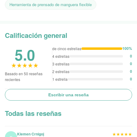
Herramienta de prensado de manguera flexible
Calificación general
5.0
100%
de cinco estrellas
0
4 estrellas
★★★★★
★★★★★
0
3 estrellas
0
2 estrellas
Basado en 50 reseñas
0
1 estrella
recientes
Escribir una reseña
Todas las reseñas
★★★★★
★★★★★
Klemen Crnigoj