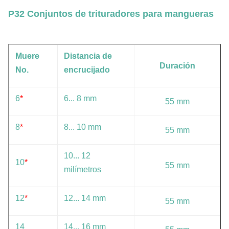
P32 Conjuntos de trituradores para mangueras
Muere
Distancia de
Duración
No.
encrucijado
6
*
6... 8 mm
55 mm
8
*
8... 10 mm
55 mm
10... 12
10
*
55 mm
milímetros
12
*
12... 14 mm
55 mm
14
14... 16 mm